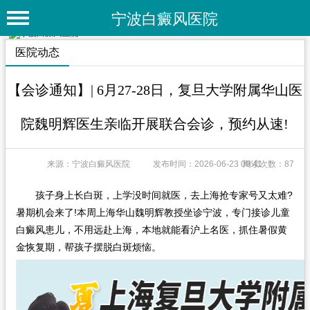
宁波白癜风医院
首 页
医院动态
医院简介
【会诊通知】| 6月27-28日，复旦大学附属华山医
医院动态
院魏明辉医生亲临开展联合会诊，预约从速!
专家团队
特色疗法
来源：宁波白癜风医院
发布时间：2026-06-23 09:41
阅读次数：87
白癜风常识
孩子身上长白斑，上学没时间就医，去上海抢专家号又太难?
暑期机会来了!本周上海华山魏明辉教授坐诊宁波，专门接诊儿童
白癜风人群
白癜风患儿，不用远赴上海，本地就能看沪上名医，抓住暑假黄
白癜风部位
金恢复期，帮孩子摆脱白斑烦恼。
白癜风类型
在线问诊