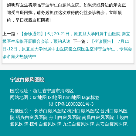
魏明辉医生将亲临
宁波华仁白癜风医院
。如果您或身边的亲友正
遭受白斑困扰，请务必抓住这次难得的公益会诊机会，立即预
约，早日摆脱白斑阴霾!
上一篇：
【会诊通知】| 6月20-21日，原复旦大学附属中山医院 秦立
模医生亲临开展联合会诊，预约从速!
下一篇：
【坐诊预告】| 7月11
日-12日，原复旦大学附属中山医院秦立模医生空降宁波华仁，专属会
诊名额火热预约中!
宁波白癜风医院
医院地址：
浙江省宁波市海曙区
网站地图：
txt地图
txt地图
html地图
tags标签
浙ICP备18008281号-3
其他医院：
长沙白癜风医院
杭州白癜风医院
台州白癜风医
院
绍兴白癜风医院
舟山白癜风医院
南昌白癜风医院
上饶白
癜风医院
抚州白癜风医院
九江白癜风医院
吉安白癜风医院