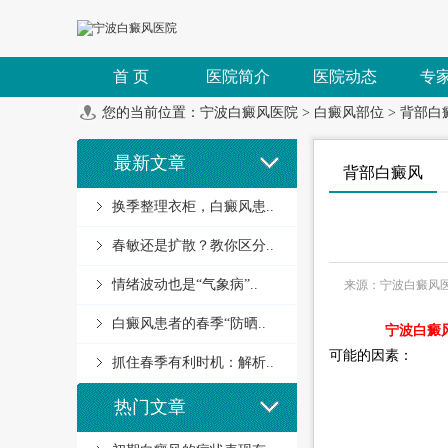
首 页
医院简介
医院动态
专
您的当前位置：
宁波白癜风医院
>
白癜风部位
>
背部白
最新文章
背部白癜风
换季整理衣柜，白癜风患..
春敏还是扩散？教你区分..
情绪波动也是“气象病”..
来源：宁波白癜风
白癜风患者的春季“防晒..
宁波白癜
可能的因素：
抓住春季有利时机：解析..
热门文章