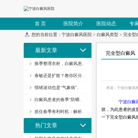
首 页
医院简介
医院动态
专
您的当前位置：
宁波白癜风医院
>
白癜风类型
>
完全型
最新文章
完全型白癜风
换季整理衣柜，白癜风患..
春敏还是扩散？教你区分..
情绪波动也是“气象病”..
来源：宁波白癜风
白癜风患者的春季“防晒..
宁波白癜
状，为此患者的皮
抓住春季有利时机：解析..
一下完全型白癜风
热门文章