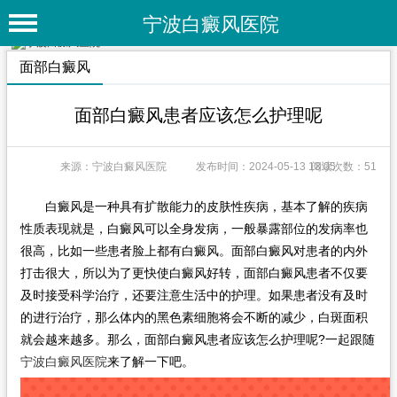
宁波白癜风医院
首 页
面部白癜风
医院简介
面部白癜风患者应该怎么护理呢
医院动态
来源：宁波白癜风医院
发布时间：2024-05-13 13:05
阅读次数：51
专家团队
特色疗法
白癜风是一种具有扩散能力的皮肤性疾病，基本了解的疾病
性质表现就是，白癜风可以全身发病，一般暴露部位的发病率也
白癜风常识
很高，比如一些患者脸上都有白癜风。面部白癜风对患者的内外
打击很大，所以为了更快使白癜风好转，面部白癜风患者不仅要
白癜风人群
及时接受科学治疗，还要注意生活中的护理。如果患者没有及时
白癜风部位
的进行治疗，那么体内的黑色素细胞将会不断的减少，白斑面积
就会越来越多。那么，面部白癜风患者应该怎么护理呢?一起跟随
白癜风类型
宁波白癜风医院
来了解一下吧。
在线问诊