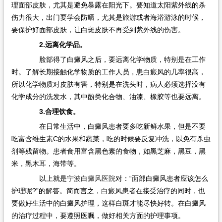
理面部皮肤，尤其是避免暴露在阳光下。要知道太阳紫外线的杀
伤力很大，出门要学会防晒，尤其是旅游或者海浴游泳的时候，
要保护好面部皮肤，让白斑皮肤不再受到紫外线的伤害。
2.远离化学品。
脸部得了白癜风之后，要远离化学物质，特别是在工作
时。了解长期接触化学物质的工作人员，患白癜风的几率很高，
所以化学物质对皮肤有害，特别是在洗头时，病人必须选择没有
化学成分的洗发水，其中酚类化合物、油漆、橡胶等也要远离。
3.合理饮食。
在日常生活中，白癜风患者要多吃新鲜水果，但是不要
吃富含维生素C的水果和蔬菜，吃的时候要反复冲洗，以免有杀虫
剂等残留物。患者食用富含黑色素的食物，如黑芝麻，黑豆，黑
米，黑木耳，海带等。
以上就是
宁波白癜风医院
对：“面部白癜风患者应该怎么
护理呢?”的解答。简而言之，白癜风患者在接受治疗的同时，也
要做好生活中的白癜风护理，这样白斑才能尽快好转。在白癜风
的治疗过程中，要遵照医嘱，做好相关方面的护理事项。