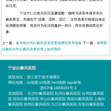
应注意。
宁波华仁白癜风医院
温馨提醒：咖啡与浓茶本身并非白
癜风禁忌，关键在于“适量、适时、适己”。女性患者可根据自身反
应调整饮用量，将其作为生活情趣的一部分，而非依赖或禁忌对
象。
上一篇：
备孕期女性白癜风患者需要做哪些营养储备
下一篇：
春季易
过敏的女性白癜风患者饮食上如何预防
宁波白癜风医院
医院地址：
浙江省宁波市海曙区
网站地图：
txt地图
txt地图
html地图
tags标签
浙ICP备18008281号-3
其他医院：
长沙白癜风医院
杭州白癜风医院
台州白癜风医
院
绍兴白癜风医院
舟山白癜风医院
南昌白癜风医院
上饶白
癜风医院
抚州白癜风医院
九江白癜风医院
吉安白癜风医院