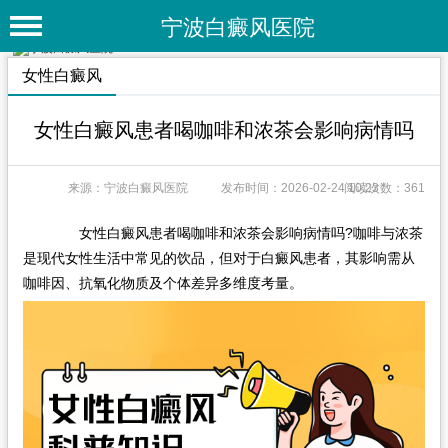
宁波白癜风医院
首 页
女性白癜风
医院简介
女性白癜风患者喝咖啡和浓茶会影响病情吗
医院动态
来源：宁波白癜风医院
发布时间：2026-02-24 10:23
阅读次数：361
专家团队
特色疗法
女性白癜风患者喝咖啡和浓茶会影响病情吗?咖啡与浓茶
是现代女性生活中常见的饮品，但对于白癜风患者，其影响需从
白癜风常识
咖啡因、抗氧化物质及个体差异多维度考量。
白癜风人群
白癜风部位
白癜风类型
在线问诊