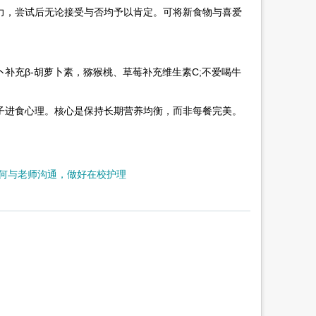
，尝试后无论接受与否均予以肯定。可将新食物与喜爱
充β-胡萝卜素，猕猴桃、草莓补充维生素C;不爱喝牛
子进食心理。核心是保持长期营养均衡，而非每餐完美。
何与老师沟通，做好在校护理