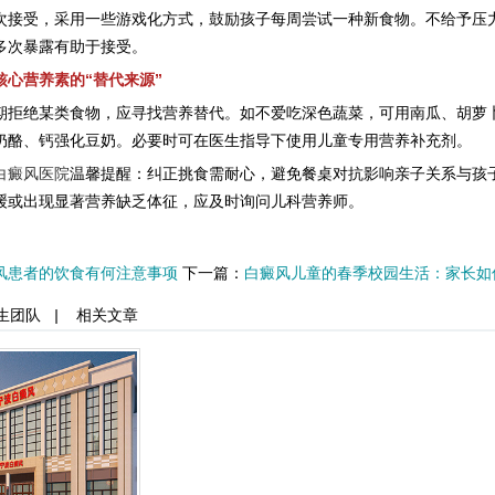
受，采用一些游戏化方式，鼓励孩子每周尝试一种新食物。不给予压力
多次暴露有助于接受。
营养素的“替代来源”
绝某类食物，应寻找营养替代。如不爱吃深色蔬菜，可用南瓜、胡萝卜补
奶酪、钙强化豆奶。必要时可在医生指导下使用儿童专用营养补充剂。
白癜风医院
温馨提醒：纠正挑食需耐心，避免餐桌对抗影响亲子关系与孩
缓或出现显著营养缺乏体征，应及时询问儿科营养师。
风患者的饮食有何注意事项
下一篇：
白癜风儿童的春季校园生活：家长如
生团队
|
相关文章