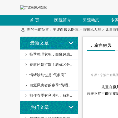
首 页
医院简介
医院动态
专
您的当前位置：
宁波白癜风医院
>
白癜风人群
>
儿童白
最新文章
儿童白癜风
换季整理衣柜，白癜风患..
春敏还是扩散？教你区分..
情绪波动也是“气象病”..
来源：宁波白癜风
白癜风患者的春季“防晒..
儿童白癜风患
营养不均可能间接
抓住春季有利时机：解析..
热门文章