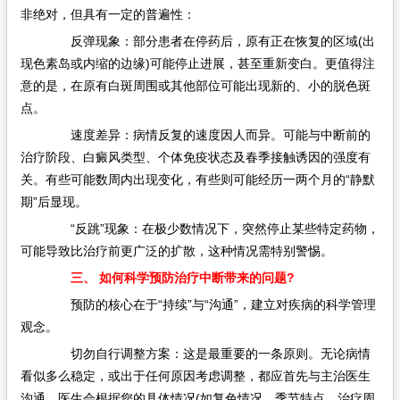
非绝对，但具有一定的普遍性：
反弹现象：部分患者在停药后，原有正在恢复的区域(出
现色素岛或内缩的边缘)可能停止进展，甚至重新变白。更值得注
意的是，在原有白斑周围或其他部位可能出现新的、小的脱色斑
点。
速度差异：病情反复的速度因人而异。可能与中断前的
治疗阶段、白癜风类型、个体免疫状态及春季接触诱因的强度有
关。有些可能数周内出现变化，有些则可能经历一两个月的“静默
期”后显现。
“反跳”现象：在极少数情况下，突然停止某些特定药物，
可能导致比治疗前更广泛的扩散，这种情况需特别警惕。
三、 如何科学预防治疗中断带来的问题?
预防的核心在于“持续”与“沟通”，建立对疾病的科学管理
观念。
切勿自行调整方案：这是最重要的一条原则。无论病情
看似多么稳定，或出于任何原因考虑调整，都应首先与主治医生
沟通。医生会根据您的具体情况(如复色情况、季节特点、治疗周