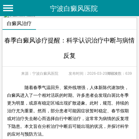
宁波白癜风医院
首 页
白癜风治疗
医院简介
春季白癜风诊疗提醒：科学认识治疗中断与病情
医院动态
反复
专家团队
特色疗法
来源：宁波白癜风医院
发布时间：2026-03-20 09:06
阅读次数：639
白癜风常识
随着春季气温回升、紫外线增强，人体新陈代谢加快，
白癜风进入了一个相对活跃的时期。许多患者会发现白斑比冬季
白癜风人群
更为明显，或原有稳定区域出现扩散迹象。此时，规范、持续的
白癜风部位
治疗尤为重要。然而，部分患者可能因症状暂时稳定、春节假期
或对治疗失去耐心而选择自行中断治疗，这常常为病情的反复埋
白癜风类型
下隐患。本文旨在分析治疗中断后可能出现的状况，并探讨科学
的应对与预防方法。
在线问诊