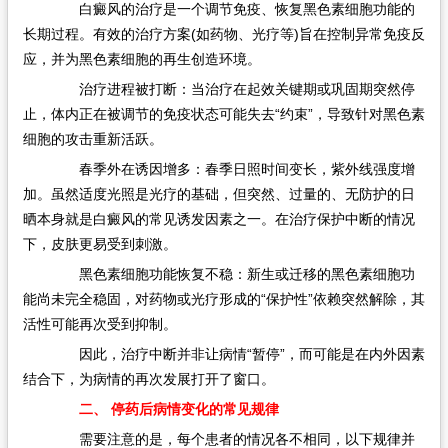
白癜风的治疗是一个调节免疫、恢复黑色素细胞功能的
长期过程。有效的治疗方案(如药物、光疗等)旨在控制异常免疫反
应，并为黑色素细胞的再生创造环境。
治疗进程被打断：当治疗在起效关键期或巩固期突然停
止，体内正在被调节的免疫状态可能失去“约束”，导致针对黑色素
细胞的攻击重新活跃。
春季外在诱因增多：春季日照时间变长，紫外线强度增
加。虽然适度光照是光疗的基础，但突然、过量的、无防护的日
晒本身就是白癜风的常见诱发因素之一。在治疗保护中断的情况
下，皮肤更易受到刺激。
黑色素细胞功能恢复不稳：新生或迁移的黑色素细胞功
能尚未完全稳固，对药物或光疗形成的“保护性”依赖突然解除，其
活性可能再次受到抑制。
因此，治疗中断并非让病情“暂停”，而可能是在内外因素
结合下，为病情的再次发展打开了窗口。
二、 停药后病情变化的常见规律
需要注意的是，每个患者的情况各不相同，以下规律并