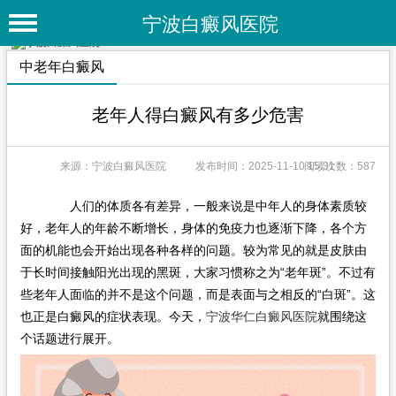
宁波白癜风医院
首 页
中老年白癜风
医院简介
老年人得白癜风有多少危害
医院动态
来源：宁波白癜风医院
发布时间：2025-11-10 15:31
阅读次数：587
专家团队
特色疗法
人们的体质各有差异，一般来说是中年人的身体素质较
好，老年人的年龄不断增长，身体的免疫力也逐渐下降，各个方
白癜风常识
面的机能也会开始出现各种各样的问题。较为常见的就是皮肤由
于长时间接触阳光出现的黑斑，大家习惯称之为“老年斑”。不过有
白癜风人群
些老年人面临的并不是这个问题，而是表面与之相反的“白斑”。这
白癜风部位
也正是白癜风的症状表现。今天，
宁波华仁白癜风医院
就围绕这
个话题进行展开。
白癜风类型
在线问诊