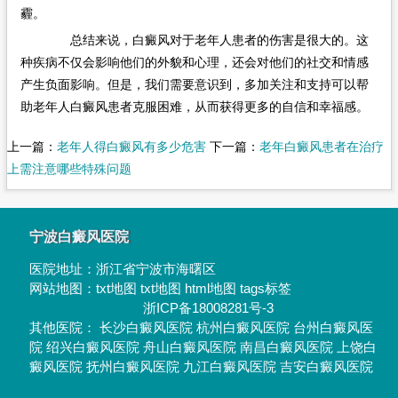
霾。
总结来说，白癜风对于老年人患者的伤害是很大的。这
种疾病不仅会影响他们的外貌和心理，还会对他们的社交和情感
产生负面影响。但是，我们需要意识到，多加关注和支持可以帮
助老年人白癜风患者克服困难，从而获得更多的自信和幸福感。
上一篇：
老年人得白癜风有多少危害
下一篇：
老年白癜风患者在治疗
上需注意哪些特殊问题
宁波白癜风医院
医院地址：
浙江省宁波市海曙区
网站地图：
txt地图
txt地图
html地图
tags标签
浙ICP备18008281号-3
其他医院：
长沙白癜风医院
杭州白癜风医院
台州白癜风医
院
绍兴白癜风医院
舟山白癜风医院
南昌白癜风医院
上饶白
癜风医院
抚州白癜风医院
九江白癜风医院
吉安白癜风医院