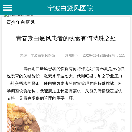
宁波白癜风医院
首 页
青少年白癜风
医院简介
青春期白癜风患者的饮食有何特殊之处
医院动态
来源：宁波白癜风医院
发布时间：2026-02-12 09:12
阅读次数：115
专家团队
特色疗法
青春期白癜风患者的饮食有何特殊之处?青春期是身心快
速发育的关键阶段，激素水平波动大、代谢旺盛，加之学业压力
白癜风常识
与社交需求的叠加，使白癜风患者的饮食管理面临特殊挑战。科
学调整饮食结构，既能满足生长发育需求，又能为病情稳定提供
白癜风人群
支持，是青春期疾病管理的重要一环。
白癜风部位
白癜风类型
在线问诊