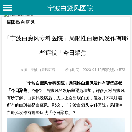
宁波白癜风医院
首 页
局限型白癜风
医院简介
「宁波白癜风专科医院」局限性白癜风发作有哪
医院动态
些症状「今日聚焦」
专家团队
特色疗法
来源：宁波白癜风医院
发布时间：2023-04-12 09:09
阅读次数：573
白癜风常识
「宁波白癜风专科医院」局限性白癜风发作有哪些症状
「今日聚焦」
?如今，白癜风的发病率逐渐增加，许多人对白癜风
白癜风人群
有所了解。白癜风发病后，皮肤上会出现白斑，但这并不意味着
白癜风部位
所有的白斑都是白癜风。那么，「宁波白癜风专科医院」局限性
白癜风发作有哪些症状「今日聚焦」?
白癜风类型
在线问诊