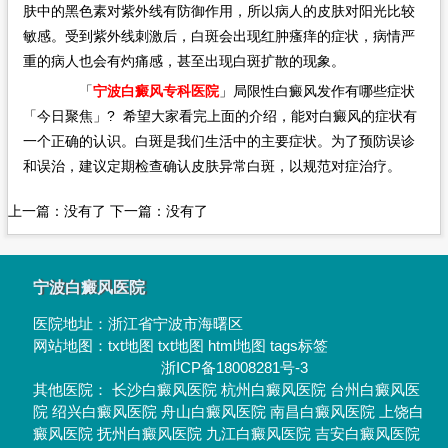
肤中的黑色素对紫外线有防御作用，所以病人的皮肤对阳光比较
敏感。受到紫外线刺激后，白斑会出现红肿瘙痒的症状，病情严
重的病人也会有灼痛感，甚至出现白斑扩散的现象。
「
宁波白癜风专科医院
」局限性白癜风发作有哪些症状
「今日聚焦」? 希望大家看完上面的介绍，能对白癜风的症状有
一个正确的认识。白斑是我们生活中的主要症状。为了预防误诊
和误治，建议定期检查确认皮肤异常白斑，以规范对症治疗。
上一篇：没有了 下一篇：没有了
宁波白癜风医院
医院地址：
浙江省宁波市海曙区
网站地图：
txt地图
txt地图
html地图
tags标签
浙ICP备18008281号-3
其他医院：
长沙白癜风医院
杭州白癜风医院
台州白癜风医
院
绍兴白癜风医院
舟山白癜风医院
南昌白癜风医院
上饶白
癜风医院
抚州白癜风医院
九江白癜风医院
吉安白癜风医院