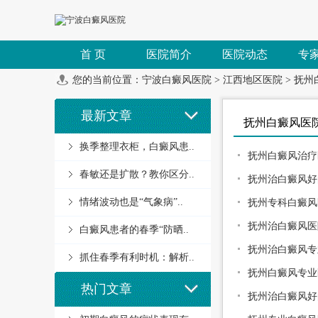
首 页
医院简介
医院动态
专
您的当前位置：
宁波白癜风医院
>
江西地区医院
>
抚州
最新文章
抚州白癜风医
换季整理衣柜，白癜风患..
抚州白癜风治疗
春敏还是扩散？教你区分..
抚州治白癜风好
情绪波动也是“气象病”..
抚州专科白癜风
抚州治白癜风医
白癜风患者的春季“防晒..
抚州治白癜风专
抓住春季有利时机：解析..
抚州白癜风专业
热门文章
抚州治白癜风好