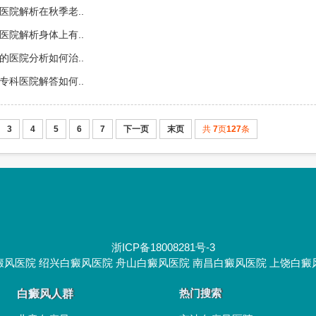
医院解析在秋季老..
医院解析身体上有..
的医院分析如何治..
专科医院解答如何..
3
4
5
6
7
下一页
末页
共
7
页
127
条
浙ICP备18008281号-3
癜风医院
绍兴白癜风医院
舟山白癜风医院
南昌白癜风医院
上饶白癜
白癜风人群
热门搜索