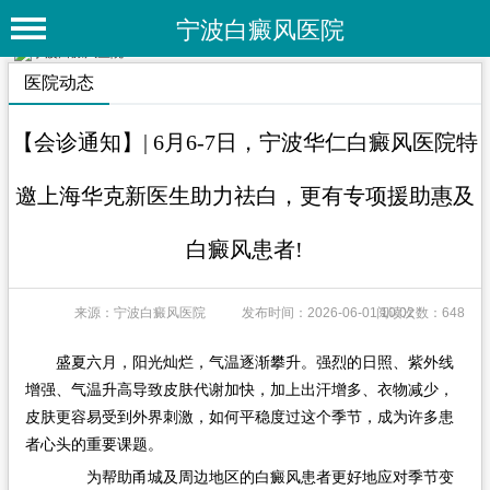
宁波白癜风医院
首 页
医院动态
医院简介
【会诊通知】| 6月6-7日，宁波华仁白癜风医院特
医院动态
邀上海华克新医生助力祛白，更有专项援助惠及
专家团队
白癜风患者!
特色疗法
白癜风常识
来源：宁波白癜风医院
发布时间：2026-06-01 10:02
阅读次数：648
白癜风人群
盛夏六月，阳光灿烂，气温逐渐攀升。强烈的日照、紫外线
白癜风部位
增强、气温升高导致皮肤代谢加快，加上出汗增多、衣物减少，
皮肤更容易受到外界刺激，如何平稳度过这个季节，成为许多患
白癜风类型
者心头的重要课题。
在线问诊
为帮助甬城及周边地区的白癜风患者更好地应对季节变