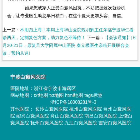
如果您或家人正受白癜风困扰，不妨把握这次就诊机
会，让专业医生助您早日祛白，在这个夏天更加从容、自信。
上一篇：
不用跑上海！本周上海华山医院魏明辉主任亲临宁波华仁看
诊两天，定制复色方案，助力复色不等待！
下一篇：
【会诊通知】| 6
月20-21日，原复旦大学附属中山医院 秦立模医生亲临开展联合会
诊，预约从速!
宁波白癜风医院
医院地址：
浙江省宁波市海曙区
网站地图：
txt地图
txt地图
html地图
tags标签
浙ICP备18008281号-3
其他医院：
长沙白癜风医院
杭州白癜风医院
台州白癜风医
院
绍兴白癜风医院
舟山白癜风医院
南昌白癜风医院
上饶白
癜风医院
抚州白癜风医院
九江白癜风医院
吉安白癜风医院