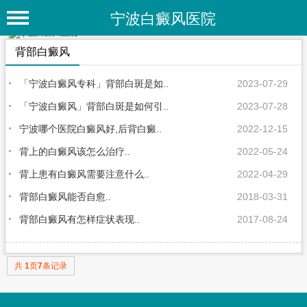
宁波白癜风医院
首 页
背部白癜风
医院简介
「宁波白癜风专科」背部白斑是如..
2023-07-29
医院动态
「宁波白癜风」背部白斑是如何引..
2023-07-28
宁波哪个医院白癜风好,后背白癜..
2022-12-15
专家团队
背上的白癜风该怎么治疗..
2022-05-24
特色疗法
背上患有白癜风需要注意什么..
2022-04-29
白癜风常识
背部白癜风能否自愈..
2018-03-31
白癜风人群
背部白癜风有怎样症状表现..
2017-08-24
白癜风部位
共
1
页
7
条记录
白癜风类型
在线问诊