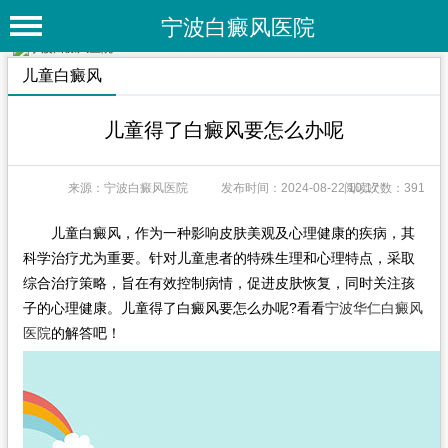
宁波白癜风医院
首 页
儿童白癜风
医院简介
儿童得了白癜风要怎么办呢
医院动态
来源：宁波白癜风医院
发布时间：2024-08-22 10:17
阅读次数：391
专家团队
特色疗法
儿童白癜风，作为一种影响皮肤美观及心理健康的疾病，其
科学治疗尤为重要。针对儿童患者的特殊生理和心理特点，采取
白癜风常识
综合治疗策略，旨在有效控制病情，促进皮肤恢复，同时关注孩
子的心理健康。儿童得了白癜风要怎么办呢?看看
宁波华仁白癜风
白癜风人群
医院
的解答吧！
白癜风部位
白癜风类型
在线问诊