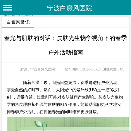
宁波白癜风医院
首 页
白癜风常识
医院简介
春光与肌肤的对话：皮肤光生物学视角下的春季
医院动态
户外活动指南
专家团队
特色疗法
来源：宁波白癜风医院
发布时间：2026-03-17 10:05
阅读次数：85
白癜风常识
随着气温回暖，阳光日益充沛，春季是进行户外活动、
享受自然的好时节。然而，太阳光中的紫外线(UV)是一把“双刃
白癜风人群
剑”，适量有益，过量则可能对皮肤健康产生影响。从皮肤光生物
白癜风部位
学的角度理解紫外线与皮肤的相互作用，能帮助我们更科学地安
排春季户外活动，在拥抱春光的同时维护皮肤健康。
白癜风类型
在线问诊