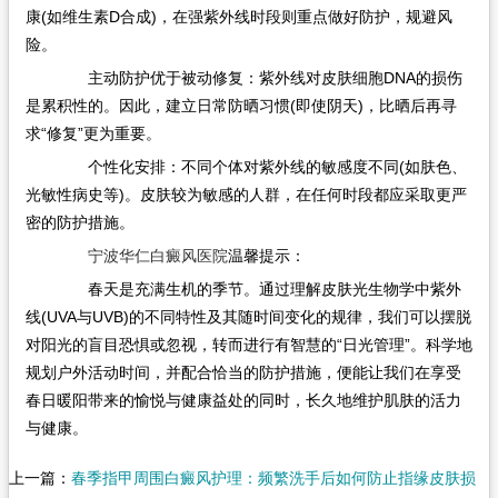
康(如维生素D合成)，在强紫外线时段则重点做好防护，规避风
险。
主动防护优于被动修复：紫外线对皮肤细胞DNA的损伤
是累积性的。因此，建立日常防晒习惯(即使阴天)，比晒后再寻
求“修复”更为重要。
个性化安排：不同个体对紫外线的敏感度不同(如肤色、
光敏性病史等)。皮肤较为敏感的人群，在任何时段都应采取更严
密的防护措施。
宁波华仁白癜风医院
温馨提示：
春天是充满生机的季节。通过理解皮肤光生物学中紫外
线(UVA与UVB)的不同特性及其随时间变化的规律，我们可以摆脱
对阳光的盲目恐惧或忽视，转而进行有智慧的“日光管理”。科学地
规划户外活动时间，并配合恰当的防护措施，便能让我们在享受
春日暖阳带来的愉悦与健康益处的同时，长久地维护肌肤的活力
与健康。
上一篇：
春季指甲周围白癜风护理：频繁洗手后如何防止指缘皮肤损