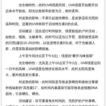
光生物特性：此时UVB强度尚弱，UVA强度开始爬升但
总体水平较低。阳光以散射和折射为主，相对柔和。
对皮肤的影响：不易引起急性晒伤，是皮肤适应光照的
温和时段。适量的UVB有助于启动维生素D的合成。
活动建议：适合进行时间较长、强度较低的户外活动，
如散步、慢跑、太极拳等。此时可以适当让手臂、面部接受温和
的日照(建议15-20分钟)，以促进维生素D生成。对于光敏感人
群，仍需采取基础的防晒措施。
上午至午间(9点至下午3点)：强度的“攀升与峰值期”
光生物特性：尤其是上午10点至下午2点，UVB强度达到
一日中的高峰，UVA强度也维持在很高水平。此时太阳高度角
大，紫外线直射分量多。
对皮肤的影响：此时间段是导致皮肤晒伤和接收过量紫
外线辐射的“高危窗口”。短时间内暴露就可能导致表皮细胞DNA
损伤，引发晒红、晒伤。
活动建议：应尽量避免长时间的、无防护的户外暴晒。