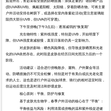
如需外出，务必采取全面的防晒措施：涂抹足量的广谱防晒产品
(防UVA和UVB)、佩戴遮阳帽、太阳镜，穿着防晒衣物。可将主要
户外活动安排在树荫下，或选择在室内靠窗处活动(需注意玻璃能
阻挡大部分UVB，但UVA仍可穿透)。
下午至傍晚(下午3点后)：逐渐减弱的“恢复期”
光生物特性：紫外线强度，特别是UVB，开始明显下
降。但UVA强度衰减较慢，直至日落前仍具一定影响力。
对皮肤的影响：晒伤风险降低，但导致皮肤晒黑和光老
化的UVA依然存在。此时段是皮肤在经历日间光照压力后的一个
阶段。
活动建议：适合进行傍晚散步、遛狗、户外聚会等活
动。防晒措施仍不可完全松懈，特别是对于有美白或抗光老化需
求的人士。这也是进行户外运动(如球类、骑行)的相对适宜时段，
但运动后需注意及时清洁和舒缓皮肤。
核心原则：平衡、防护与修复
基于皮肤光生物学，春季户外活动的核心在于 “平衡”​ ：
平衡收益与风险：利用清晨或傍晚的温和紫外线促进健