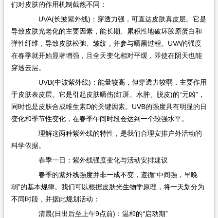
们对皮肤的作用机制截然不同：
UVA(长波紫外线)：穿透力强，可直达皮肤真皮层。它是
导致皮肤光老化的主要因素，能长期、累积性地破坏胶原蛋白和
弹性纤维，导致皮肤松弛、皱纹，并参与晒黑过程。UVA的强度
在春季就开始显著增强，且全天变化相对平缓，即使在阴天也能
穿透云层。
UVB(中波紫外线)：能量较高，但穿透力较弱，主要作用
于皮肤表皮层。它是引起皮肤晒伤(红斑、水肿、脱皮)的“元凶”，
同时也是皮肤合成维生素D的关键因素。UVB的强度具有明显的日
变化和季节性变化，在春季午间时段会达到一个较强水平。
理解这两种紫外线的特性，是我们合理安排户外活动的
科学依据。
春季一日：紫外线强度变化与活动安排建议
春季的紫外线强度并非一成不变，遵循“中间强，早晚
弱”的基本规律。我们可以根据皮肤光生物学原理，将一天划分为
不同时段，并据此规划活动：
清晨(日出后至上午9点前)：温和的“启动期”