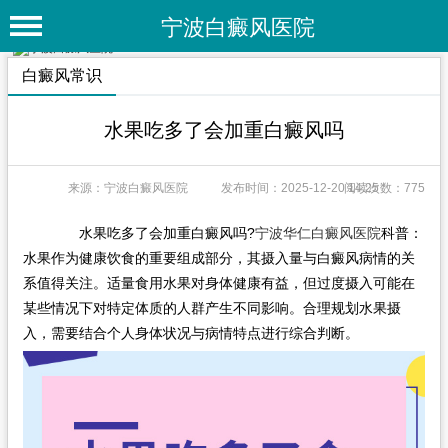
宁波白癜风医院
首 页
白癜风常识
医院简介
水果吃多了会加重白癜风吗
医院动态
来源：宁波白癜风医院
发布时间：2025-12-20 14:25
阅读次数：775
专家团队
特色疗法
水果吃多了会加重白癜风吗?
宁波华仁白癜风医院
科普：
水果作为健康饮食的重要组成部分，其摄入量与白癜风病情的关
白癜风常识
系值得关注。适量食用水果对身体健康有益，但过度摄入可能在
某些情况下对特定体质的人群产生不同影响。合理规划水果摄
白癜风人群
入，需要结合个人身体状况与病情特点进行综合判断。
白癜风部位
白癜风类型
在线问诊