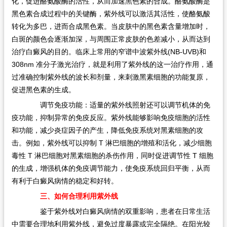
化，促进酪氨酸酶的活性，从而加速黑色素的合成。酪氨酸酶是
黑色素合成过程中的关键酶，紫外线可以激活其活性，使酪氨酸
转化为多巴，进而合成黑色素。当皮肤中的黑色素含量增加时，
白斑的颜色会逐渐加深，与周围正常皮肤的色差减小，从而达到
治疗白癜风的目的。临床上常用的窄谱中波紫外线(NB-UVB)和
308nm 准分子激光治疗，就是利用了紫外线的这一治疗作用，通
过准确控制紫外线的波长和剂量，来刺激黑素细胞的功能复原，
促进黑色素的生成。
调节免疫功能：适量的紫外线照射还可以调节机体的免
疫功能，抑制异常的免疫反应。紫外线能够影响免疫细胞的活性
和功能，减少炎症因子的产生，降低免疫系统对黑素细胞的攻
击。例如，紫外线可以抑制 T 淋巴细胞的增殖和活化，减少细胞
毒性 T 淋巴细胞对黑素细胞的杀伤作用，同时促进调节性 T 细胞
的生成，增强机体的免疫调节能力，使免疫系统回归平衡，从而
有利于白癜风病情的稳定和好转。
三、如何合理利用紫外线
鉴于紫外线对白癜风病情的双重影响，患者在日常生活
中需要合理地利用紫外线，避免过度暴露或完全隔绝。在阳光较