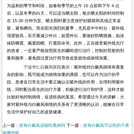
为温和的季节和时段，如春秋季节的上午 10 点前和下午 4 点
后，以及冬季的白天，可以适当晒太阳，每次晒太阳的时间控制
在 15-30 分钟为宜。晒太阳时要注意保护好眼睛和其他正常皮
肤，避免晒伤。而在阳光强烈的夏季，尤其是中午时分，紫外线
强度较高，应尽量减少外出，如需外出，要做好防晒措施，如涂
抹防晒霜、戴遮阳帽、打遮阳伞等。此外，正在接受紫外线光疗
的患者，一定要严格按照医生的嘱咐进行治疗，控制好照射的剂
量和频率，避免因过度治疗而导致皮肤损伤或病情加重。
宁波华仁白癜风医院
表示：紫外线对白癜风病情有着复
杂的影响，既可能成为病情加重的诱因，也可以作为治疗的手
段。患者在日常生活中要正确认识紫外线的作用，合理利用紫外
线，同时配合医生的治疗方案，积极进行治疗和护理，这样才能
比较好地控制病情，促进疾病的复原。希望通过今天的讲解，大
家对紫外线与白癜风病情的关系有了更清晰的认识，能够在日常
生活中保护好自己的皮肤健康。
上一篇：
患有白癜风还能吃熏肉吗
下一篇：
患有白癜风可以吃的干果
有哪些呢