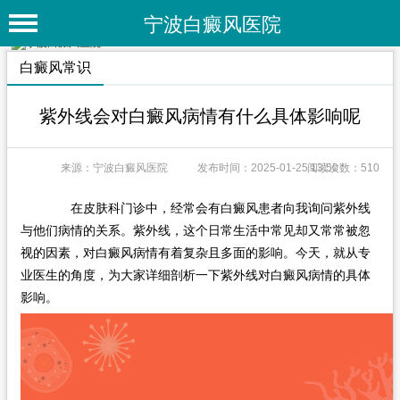
宁波白癜风医院
首 页
白癜风常识
医院简介
紫外线会对白癜风病情有什么具体影响呢
医院动态
来源：宁波白癜风医院
发布时间：2025-01-25 13:50
阅读次数：510
专家团队
特色疗法
在皮肤科门诊中，经常会有白癜风患者向我询问紫外线
与他们病情的关系。紫外线，这个日常生活中常见却又常常被忽
白癜风常识
视的因素，对白癜风病情有着复杂且多面的影响。今天，就从专
业医生的角度，为大家详细剖析一下紫外线对白癜风病情的具体
白癜风人群
影响。
白癜风部位
白癜风类型
在线问诊