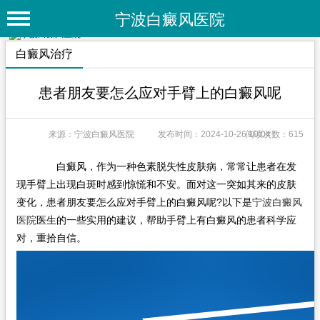
宁波白癜风医院
首 页
白癜风治疗
医院简介
患者朋友要怎么应对手臂上的白癜风呢
医院动态
来源：宁波白癜风医院
发布时间：2024-10-26 10:04
阅读次数：615
专家团队
特色疗法
白癜风，作为一种色素脱失性皮肤病，常常让患者在发
现手臂上出现白斑时感到惊慌和不安。面对这一突如其来的皮肤
白癜风常识
变化，患者朋友要怎么应对手臂上的白癜风呢?以下是
宁波白癜风
医院
医生的一些实用的建议，帮助手臂上有白癜风的患者科学应
白癜风人群
对，重拾自信。
白癜风部位
白癜风类型
在线问诊