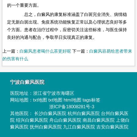
的一个重要方面。
总之，白癜风的康复标准涵盖了白斑完全消失、病情稳
定无新白斑出现、免疫系统功能恢复正常以及心理状态良好等多
个方面。患者在治疗过程中，应密切关注这些标准，与医生保持
良好的沟通与配合，争取早日实现真正的康复。
上一篇：
白癜风患者喝什么茶更好呢
下一篇：
白癜风容易给患者带来
的伤害有什么
宁波白癜风医院
医院地址：
浙江省宁波市海曙区
网站地图：
txt地图
txt地图
html地图
tags标签
浙ICP备18008281号-3
其他医院：
长沙白癜风医院
杭州白癜风医院
台州白癜风医
院
绍兴白癜风医院
舟山白癜风医院
南昌白癜风医院
上饶白
癜风医院
抚州白癜风医院
九江白癜风医院
吉安白癜风医院