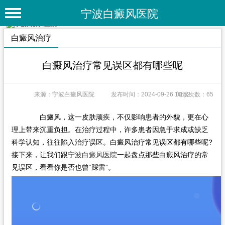
宁波白癜风医院
首 页
白癜风治疗
医院简介
白癜风治疗常见误区都有哪些呢
医院动态
来源：宁波白癜风医院
发布时间：2024-09-26 10:52
阅读次数：65
专家团队
特色疗法
白癜风，这一皮肤顽疾，不仅影响患者的外貌，更在心
理上带来沉重负担。在治疗过程中，许多患者因急于求成或缺乏
白癜风常识
科学认知，往往陷入治疗误区。白癜风治疗常见误区都有哪些呢?
接下来，让我们跟
宁波白癜风医院
一起盘点那些白癜风治疗的常
白癜风人群
见误区，看看你是否也曾“踩雷”。
白癜风部位
白癜风类型
在线问诊