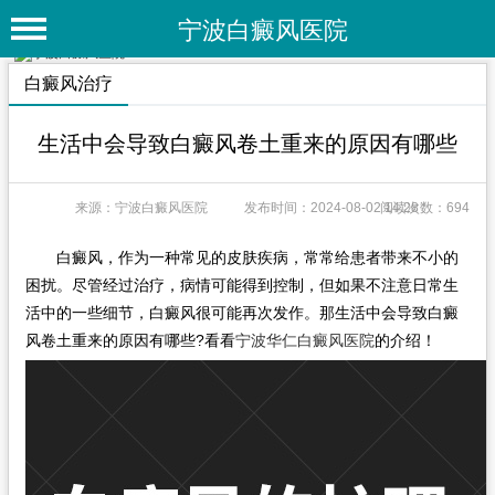
宁波白癜风医院
首 页
白癜风治疗
医院简介
生活中会导致白癜风卷土重来的原因有哪些
医院动态
来源：宁波白癜风医院
发布时间：2024-08-02 14:28
阅读次数：694
专家团队
特色疗法
白癜风，作为一种常见的皮肤疾病，常常给患者带来不小的
困扰。尽管经过治疗，病情可能得到控制，但如果不注意日常生
白癜风常识
活中的一些细节，白癜风很可能再次发作。那生活中会导致白癜
风卷土重来的原因有哪些?看看
宁波华仁白癜风医院
的介绍！
白癜风人群
白癜风部位
白癜风类型
在线问诊