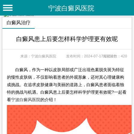
宁波白癜风医院
首 页
白癜风治疗
医院简介
白癜风患上后要怎样科学护理更有效呢
医院动态
来源：宁波白癜风医院
发布时间：2024-07-17 13:50
阅读次数：420
专家团队
特色疗法
白癜风，作为一种以皮肤局部或广泛出现色素脱失斑为特征
的慢性皮肤病，不仅影响着患者的外观形象，还对其心理健康构
白癜风常识
成挑战。在追求皮肤健康与美丽的道路上，白癜风患者面临着独
特的挑战与机遇。白癜风患上后要怎样科学护理更有效呢?一起看
白癜风人群
看
宁波白癜风医院
的介绍！
白癜风部位
白癜风类型
在线问诊