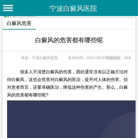
宁波白癜风医院
首 页
白癜风危害
医院简介
白癜风的危害都有哪些呢
医院动态
来源：宁波白癜风医院
发布时间：2024-06-07 13:29
阅读次数：668
专家团队
特色疗法
很多人不清楚白癜风的伤害，因此通常没有以正确方法对
待白癜风，这也会危害对白癜风的医治，提升对人体的伤害。但
白癜风常识
对患者而言，还要准确医治，降低这种伤害的产生。那么，白癜
风的危害都有哪些呢?
白癜风人群
白癜风部位
白癜风类型
在线问诊