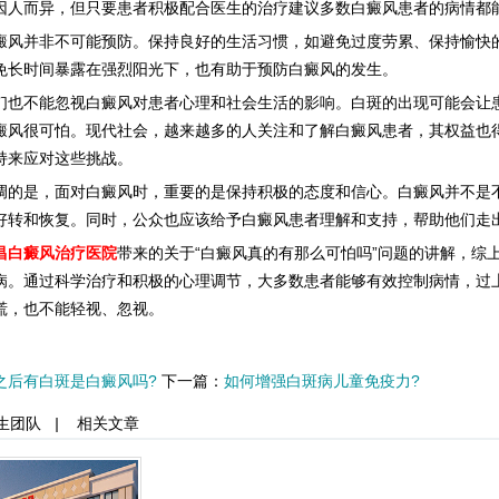
因人而异，但只要患者积极配合医生的治疗建议多数白癜风患者的病情都
并非不可能预防。保持良好的生活习惯，如避免过度劳累、保持愉快的
免长时间暴露在强烈阳光下，也有助于预防白癜风的发生。
不能忽视白癜风对患者心理和社会生活的影响。白斑的出现可能会让患
癜风很可怕。现代社会，越来越多的人关注和了解白癜风患者，其权益也
持来应对这些挑战。
是，面对白癜风时，重要的是保持积极的态度和信心。白癜风并不是不
好转和恢复。同时，公众也应该给予白癜风患者理解和支持，帮助他们走
昌白癜风治疗医院
带来的关于“白癜风真的有那么可怕吗”问题的讲解，综
病。通过科学治疗和积极的心理调节，大多数患者能够有效控制病情，过
慌，也不能轻视、忽视。
之后有白斑是白癜风吗?
下一篇：
如何增强白斑病儿童免疫力?
生团队
|
相关文章