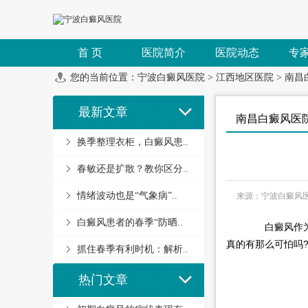
首 页
医院简介
医院动态
专
您的当前位置：
宁波白癜风医院
>
江西地区医院
>
南昌
最新文章
南昌白癜风医
换季整理衣柜，白癜风患..
春敏还是扩散？教你区分..
情绪波动也是“气象病”..
来源：宁波白癜风
白癜风患者的春季“防晒..
白癜风作为一
真的有那么可怕吗
抓住春季有利时机：解析..
热门文章