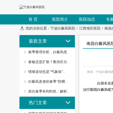
首 页
医院简介
医院动态
专
您的当前位置：
宁波白癜风医院
>
江西地区医院
>
南昌
最新文章
南昌白癜风医
换季整理衣柜，白癜风患..
春敏还是扩散？教你区分..
情绪波动也是“气象病”..
来源：宁波白癜风
白癜风患者的春季“防晒..
白斑长在脸部
治疗眼睛白癜风呢
抓住春季有利时机：解析..
热门文章