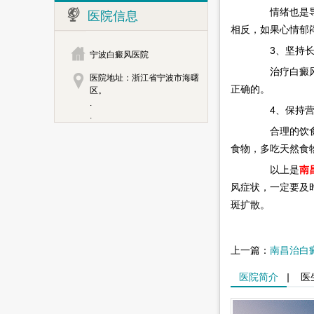
情绪也是导致
医院信息
相反，如果心情郁
3、坚持长
宁波白癜风医院
治疗白癜风重
医院地址：浙江省宁波市海曙
正确的。
区。
.
4、保持营
.
合理的饮食有
食物，多吃天然食
以上是
南
风症状，一定要及
斑扩散。
上一篇：
南昌治白
医院简介
|
医