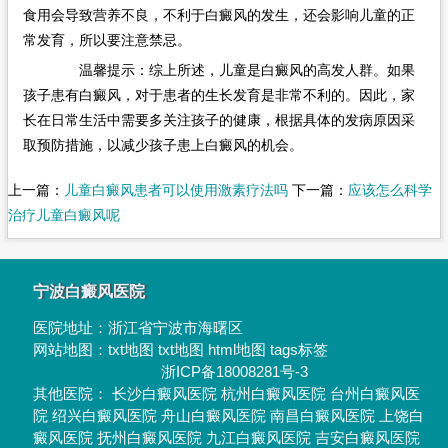
食用会导致营养不良，不利于白癜风的发生，还会影响儿童的正
常发育，所以要注意禁忌。
温馨提示：综上所述，儿童是白癜风的高发人群。如果
孩子患有白癜风，对于患者的生长发育是非常不利的。因此，家
长在日常生活中需要多关注孩子的健康，根据具体的发病原因采
取预防措施，以减少孩子患上白癜风的机会。
上一篇：
儿童白癜风患者可以使用激素疗法吗
下一篇：
应该怎么科学
治疗儿童白癜风呢
宁波白癜风医院
医院地址：
浙江省宁波市海曙区
网站地图：
txt地图
txt地图
html地图
tags标签
浙ICP备18008281号-3
其他医院：
长沙白癜风医院
杭州白癜风医院
台州白癜风医
院
绍兴白癜风医院
舟山白癜风医院
南昌白癜风医院
上饶白
癜风医院
抚州白癜风医院
九江白癜风医院
吉安白癜风医院