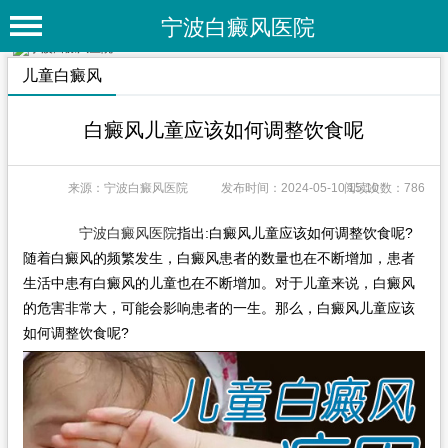
宁波白癜风医院
首 页
儿童白癜风
医院简介
白癜风儿童应该如何调整饮食呢
医院动态
来源：宁波白癜风医院
发布时间：2024-05-10 15:10
阅读次数：786
专家团队
特色疗法
宁波白癜风医院
指出:白癜风儿童应该如何调整饮食呢?
随着白癜风的频繁发生，白癜风患者的数量也在不断增加，患者
白癜风常识
生活中患有白癜风的儿童也在不断增加。对于儿童来说，白癜风
的危害非常大，可能会影响患者的一生。那么，白癜风儿童应该
白癜风人群
如何调整饮食呢?
白癜风部位
白癜风类型
在线问诊