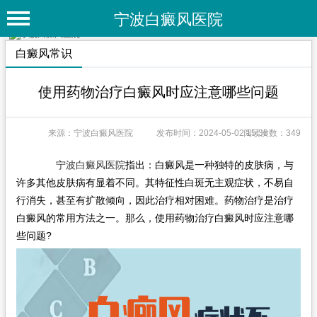
宁波白癜风医院
首 页
白癜风常识
医院简介
使用药物治疗白癜风时应注意哪些问题
医院动态
来源：宁波白癜风医院
发布时间：2024-05-02 15:38
阅读次数：349
专家团队
特色疗法
宁波白癜风医院
指出：白癜风是一种独特的皮肤病，与
许多其他皮肤病有显着不同。其特征性白斑无主观症状，不易自
白癜风常识
行消失，甚至有扩散倾向，因此治疗相对困难。药物治疗是治疗
白癜风的常用方法之一。那么，使用药物治疗白癜风时应注意哪
白癜风人群
些问题?
白癜风部位
白癜风类型
在线问诊