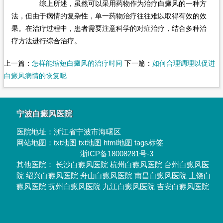
综上所述，虽然可以采用药物作为治疗白癜风的一种方
法，但由于病情的复杂性，单一药物治疗往往难以取得有效的效
果。在治疗过程中，患者需要注意科学的对症治疗，结合多种治
疗方法进行综合治疗。
上一篇：
怎样能缩短白癜风的治疗时间
下一篇：
如何合理调理以促进
白癜风病情的恢复呢
宁波白癜风医院
医院地址：
浙江省宁波市海曙区
网站地图：
txt地图
txt地图
html地图
tags标签
浙ICP备18008281号-3
其他医院：
长沙白癜风医院
杭州白癜风医院
台州白癜风医
院
绍兴白癜风医院
舟山白癜风医院
南昌白癜风医院
上饶白
癜风医院
抚州白癜风医院
九江白癜风医院
吉安白癜风医院