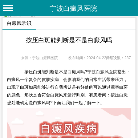
宁波白癜风医院
首 页
白癜风常识
医院简介
按压白斑能判断是不是白癜风吗
医院动态
来源：宁波白癜风医院
发布时间：2024-04-22 16:22
阅读次数：237
专家团队
特色疗法
按压白斑能判断是不是白癜风吗?
宁波白癜风医院
指出：
白癜风一个复杂的皮肤疾病，会影响我们的日常生活带来压力，
白癜风常识
出现了白斑如果能够进行自我辨认是有好处的可以通过观察白斑
的颜色、形状是否符合白癜风来进行判别。有患者问：按压白斑
白癜风人群
患处能确定是白癜风吗?下面让我们一起了解一下。
白癜风部位
白癜风类型
在线问诊