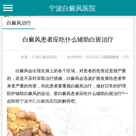
宁波白癜风医院
首 页
白癜风治疗
医院简介
白癜风患者应吃什么辅助白斑治疗
医院动态
来源：宁波白癜风医院
发布时间：2024-05-14 11:09
阅读次数：215
专家团队
特色疗法
白癜风会出现在身上的各个区域，对患者的危害还是很严重
的，若是不及时采取治疗措施，白癜风会迅速扩散发展给患者带
白癜风常识
来更严重的伤害，对此患者要重视白癜风治疗，做好日常的护理
防护辅助白癜风的诊治。那白癜风患者应吃什么辅助白斑治疗?一
白癜风人群
起听听
宁波华仁白癜风医院
的解答吧。
白癜风部位
白癜风类型
在线问诊