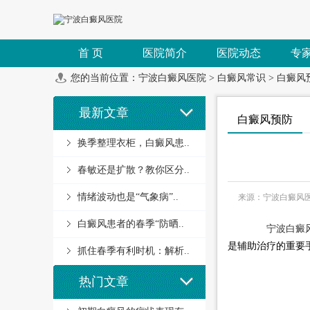
首 页
医院简介
医院动态
专
您的当前位置：
宁波白癜风医院
>
白癜风常识
>
白癜风
最新文章
白癜风预防
换季整理衣柜，白癜风患..
春敏还是扩散？教你区分..
情绪波动也是“气象病”..
来源：宁波白癜风
白癜风患者的春季“防晒..
宁波白癜
是辅助治疗的重要
抓住春季有利时机：解析..
热门文章